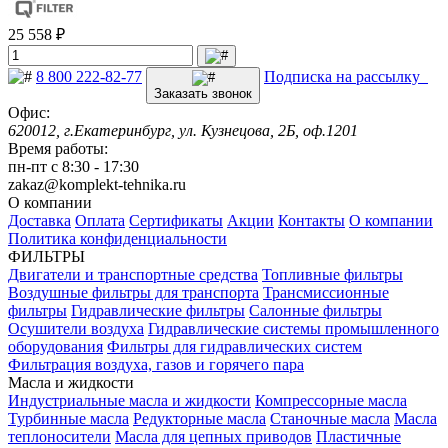
25 558 ₽
8 800 222-82-77
Подписка на рассылку
Заказать звонок
Офис:
620012, г.Екатеринбург, ул. Кузнецова, 2Б, оф.1201
Время работы:
пн-пт с 8:30 - 17:30
zakaz@komplekt-tehnika.ru
О компании
Доставка
Оплата
Сертификаты
Акции
Контакты
О компании
Политика конфиденциальности
ФИЛЬТРЫ
Двигатели и транспортные средства
Топливные фильтры
Воздушные фильтры для транспорта
Трансмиссионные
фильтры
Гидравлические фильтры
Салонные фильтры
Осушители воздуха
Гидравлические системы промышленного
оборудования
Фильтры для гидравлических систем
Фильтрация воздуха, газов и горячего пара
Масла и жидкости
Индустриальные масла и жидкости
Компрессорные масла
Турбинные масла
Редукторные масла
Станочные масла
Масла
теплоносители
Масла для цепных приводов
Пластичные