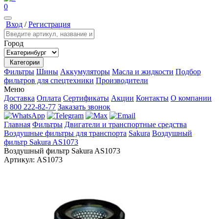
0
Вход
/
Регистрация
Город
Категории
Фильтры
Шины
Аккумуляторы
Масла и жидкости
Подбор
фильтров для спецтехники
Производители
Меню
Доставка
Оплата
Сертификаты
Акции
Контакты
О компании
8 800 222-82-77
Заказать звонок
Главная
Фильтры
Двигатели и транспортные средства
Воздушные фильтры для транспорта
Sakura
Воздушный
фильтр Sakura AS1073
Воздушный фильтр Sakura AS1073
Артикул:
AS1073