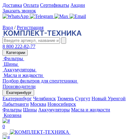
Доставка
Оплата
Сертификаты
Акции
Заказать звонок
Вход
/
Регистрация
8 800 222-82-77
Категории
Фильтры
Шины
Аккумуляторы
Масла и жидкости
Подбор фильтров для спецтехники
Производители
Екатеринбург
Екатеринбург
Челябинск
Тюмень
Сургут
Новый Уренгой
Лабытнанги
Москва
Новосибирск
Фильтры
Шины
Аккумуляторы
Масла и жидкости
Корзина
0