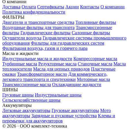
О компании
Доставка
Оплата
Сертификаты
Акции
Контакты
О компании
Политика конфиденциальности
ФИЛЬТРЫ
Двигатели и транспортные средства
Топливные фильтры
Воздушные фильтры для транспорта
Трансмиссионные
фильтры
Гидравлические фильтры
Салонные фильтры
Осушители воздуха
Гидравлические системы промышленного
оборудования
Фильтры для гидравлических систем
Фильтрация воздуха, газов и горячего пара
Масла и жидкости
Индустриальные масла и жидкости
Компрессорные масла
Турбинные масла
Редукторные масла
Станочные масла
Масла
теплоносители
Масла для цепных приводов
Пластичные
смазки
Трансформаторное масло
Для коммерческого,
легкового транспорта и спецтехники
Моторные масла
Трансмиссионные масла
Охлаждающие жидкости
ШИНЫ
Грузовые шины
Индустриальные шины
Сельскохозяйственные шины
Аккумуляторы
Легковые аккумуляторы
Грузовые аккумуляторы
Мото
аккумуляторы
Зарядные и пусковые устройства
Клемы и
перемычки для аккумуляторов
© 2026 · ООО комплект-техника