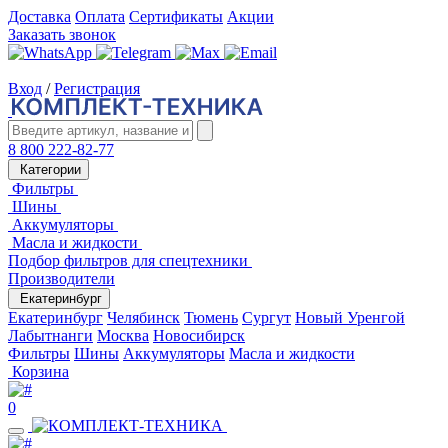
Доставка
Оплата
Сертификаты
Акции
Заказать звонок
Вход
/
Регистрация
8 800 222-82-77
Категории
Фильтры
Шины
Аккумуляторы
Масла и жидкости
Подбор фильтров для спецтехники
Производители
Екатеринбург
Екатеринбург
Челябинск
Тюмень
Сургут
Новый Уренгой
Лабытнанги
Москва
Новосибирск
Фильтры
Шины
Аккумуляторы
Масла и жидкости
Корзина
0