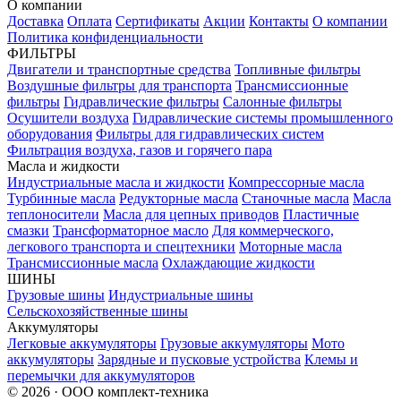
О компании
Доставка
Оплата
Сертификаты
Акции
Контакты
О компании
Политика конфиденциальности
ФИЛЬТРЫ
Двигатели и транспортные средства
Топливные фильтры
Воздушные фильтры для транспорта
Трансмиссионные
фильтры
Гидравлические фильтры
Салонные фильтры
Осушители воздуха
Гидравлические системы промышленного
оборудования
Фильтры для гидравлических систем
Фильтрация воздуха, газов и горячего пара
Масла и жидкости
Индустриальные масла и жидкости
Компрессорные масла
Турбинные масла
Редукторные масла
Станочные масла
Масла
теплоносители
Масла для цепных приводов
Пластичные
смазки
Трансформаторное масло
Для коммерческого,
легкового транспорта и спецтехники
Моторные масла
Трансмиссионные масла
Охлаждающие жидкости
ШИНЫ
Грузовые шины
Индустриальные шины
Сельскохозяйственные шины
Аккумуляторы
Легковые аккумуляторы
Грузовые аккумуляторы
Мото
аккумуляторы
Зарядные и пусковые устройства
Клемы и
перемычки для аккумуляторов
© 2026 · ООО комплект-техника