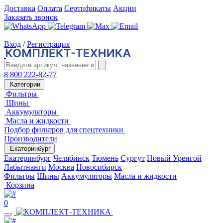
Доставка
Оплата
Сертификаты
Акции
Заказать звонок
Вход
/
Регистрация
8 800 222-82-77
Категории
Фильтры
Шины
Аккумуляторы
Масла и жидкости
Подбор фильтров для спецтехники
Производители
Екатеринбург
Екатеринбург
Челябинск
Тюмень
Сургут
Новый Уренгой
Лабытнанги
Москва
Новосибирск
Фильтры
Шины
Аккумуляторы
Масла и жидкости
Корзина
0