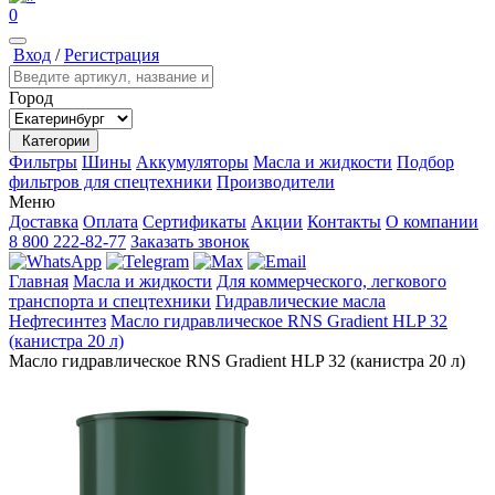
0
Вход
/
Регистрация
Город
Категории
Фильтры
Шины
Аккумуляторы
Масла и жидкости
Подбор
фильтров для спецтехники
Производители
Меню
Доставка
Оплата
Сертификаты
Акции
Контакты
О компании
8 800 222-82-77
Заказать звонок
Главная
Масла и жидкости
Для коммерческого, легкового
транспорта и спецтехники
Гидравлические масла
Нефтесинтез
Масло гидравлическое RNS Gradient HLP 32
(канистра 20 л)
Масло гидравлическое RNS Gradient HLP 32 (канистра 20 л)