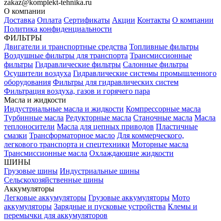
zakaz@komplekt-tehnika.ru
О компании
Доставка
Оплата
Сертификаты
Акции
Контакты
О компании
Политика конфиденциальности
ФИЛЬТРЫ
Двигатели и транспортные средства
Топливные фильтры
Воздушные фильтры для транспорта
Трансмиссионные
фильтры
Гидравлические фильтры
Салонные фильтры
Осушители воздуха
Гидравлические системы промышленного
оборудования
Фильтры для гидравлических систем
Фильтрация воздуха, газов и горячего пара
Масла и жидкости
Индустриальные масла и жидкости
Компрессорные масла
Турбинные масла
Редукторные масла
Станочные масла
Масла
теплоносители
Масла для цепных приводов
Пластичные
смазки
Трансформаторное масло
Для коммерческого,
легкового транспорта и спецтехники
Моторные масла
Трансмиссионные масла
Охлаждающие жидкости
ШИНЫ
Грузовые шины
Индустриальные шины
Сельскохозяйственные шины
Аккумуляторы
Легковые аккумуляторы
Грузовые аккумуляторы
Мото
аккумуляторы
Зарядные и пусковые устройства
Клемы и
перемычки для аккумуляторов