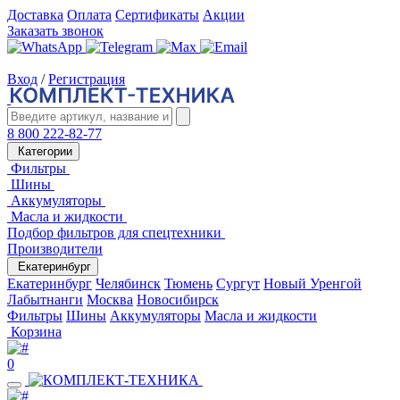
Доставка
Оплата
Сертификаты
Акции
Заказать звонок
Вход
/
Регистрация
8 800 222-82-77
Категории
Фильтры
Шины
Аккумуляторы
Масла и жидкости
Подбор фильтров для спецтехники
Производители
Екатеринбург
Екатеринбург
Челябинск
Тюмень
Сургут
Новый Уренгой
Лабытнанги
Москва
Новосибирск
Фильтры
Шины
Аккумуляторы
Масла и жидкости
Корзина
0