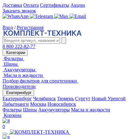
Доставка
Оплата
Сертификаты
Акции
Заказать звонок
Вход
/
Регистрация
8 800 222-82-77
Категории
Фильтры
Шины
Аккумуляторы
Масла и жидкости
Подбор фильтров для спецтехники
Производители
Екатеринбург
Екатеринбург
Челябинск
Тюмень
Сургут
Новый Уренгой
Лабытнанги
Москва
Новосибирск
Фильтры
Шины
Аккумуляторы
Масла и жидкости
Корзина
0