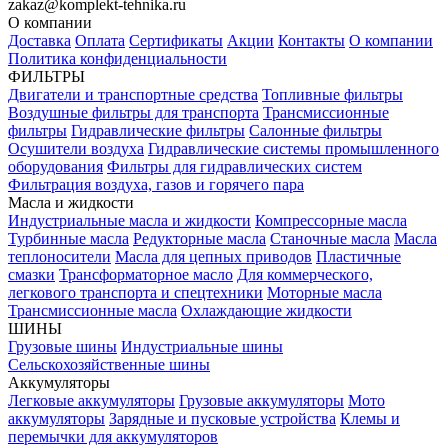
zakaz@komplekt-tehnika.ru
О компании
Доставка
Оплата
Сертификаты
Акции
Контакты
О компании
Политика конфиденциальности
ФИЛЬТРЫ
Двигатели и транспортные средства
Топливные фильтры
Воздушные фильтры для транспорта
Трансмиссионные
фильтры
Гидравлические фильтры
Салонные фильтры
Осушители воздуха
Гидравлические системы промышленного
оборудования
Фильтры для гидравлических систем
Фильтрация воздуха, газов и горячего пара
Масла и жидкости
Индустриальные масла и жидкости
Компрессорные масла
Турбинные масла
Редукторные масла
Станочные масла
Масла
теплоносители
Масла для цепных приводов
Пластичные
смазки
Трансформаторное масло
Для коммерческого,
легкового транспорта и спецтехники
Моторные масла
Трансмиссионные масла
Охлаждающие жидкости
ШИНЫ
Грузовые шины
Индустриальные шины
Сельскохозяйственные шины
Аккумуляторы
Легковые аккумуляторы
Грузовые аккумуляторы
Мото
аккумуляторы
Зарядные и пусковые устройства
Клемы и
перемычки для аккумуляторов