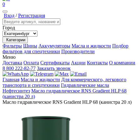
0
Вход
/
Регистрация
Город
Категории
Фильтры
Шины
Аккумуляторы
Масла и жидкости
Подбор
фильтров для спецтехники
Производители
Меню
Доставка
Оплата
Сертификаты
Акции
Контакты
О компании
8 800 222-82-77
Заказать звонок
Главная
Масла и жидкости
Для коммерческого, легкового
транспорта и спецтехники
Гидравлические масла
Нефтесинтез
Масло гидравлическое RNS Gradient HLP 68
(канистра 20 л)
Масло гидравлическое RNS Gradient HLP 68 (канистра 20 л)