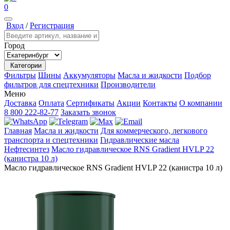
0
Вход
/
Регистрация
Город
Категории
Фильтры
Шины
Аккумуляторы
Масла и жидкости
Подбор
фильтров для спецтехники
Производители
Меню
Доставка
Оплата
Сертификаты
Акции
Контакты
О компании
8 800 222-82-77
Заказать звонок
Главная
Масла и жидкости
Для коммерческого, легкового
транспорта и спецтехники
Гидравлические масла
Нефтесинтез
Масло гидравлическое RNS Gradient HVLP 22
(канистра 10 л)
Масло гидравлическое RNS Gradient HVLP 22 (канистра 10 л)