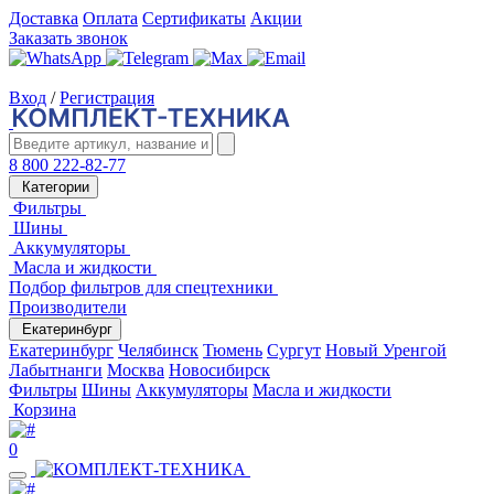
Доставка
Оплата
Сертификаты
Акции
Заказать звонок
Вход
/
Регистрация
8 800 222-82-77
Категории
Фильтры
Шины
Аккумуляторы
Масла и жидкости
Подбор фильтров для спецтехники
Производители
Екатеринбург
Екатеринбург
Челябинск
Тюмень
Сургут
Новый Уренгой
Лабытнанги
Москва
Новосибирск
Фильтры
Шины
Аккумуляторы
Масла и жидкости
Корзина
0