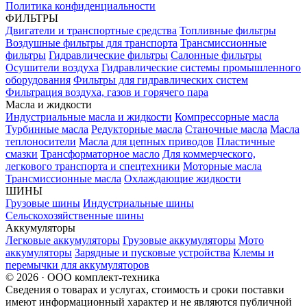
Политика конфиденциальности
ФИЛЬТРЫ
Двигатели и транспортные средства
Топливные фильтры
Воздушные фильтры для транспорта
Трансмиссионные
фильтры
Гидравлические фильтры
Салонные фильтры
Осушители воздуха
Гидравлические системы промышленного
оборудования
Фильтры для гидравлических систем
Фильтрация воздуха, газов и горячего пара
Масла и жидкости
Индустриальные масла и жидкости
Компрессорные масла
Турбинные масла
Редукторные масла
Станочные масла
Масла
теплоносители
Масла для цепных приводов
Пластичные
смазки
Трансформаторное масло
Для коммерческого,
легкового транспорта и спецтехники
Моторные масла
Трансмиссионные масла
Охлаждающие жидкости
ШИНЫ
Грузовые шины
Индустриальные шины
Сельскохозяйственные шины
Аккумуляторы
Легковые аккумуляторы
Грузовые аккумуляторы
Мото
аккумуляторы
Зарядные и пусковые устройства
Клемы и
перемычки для аккумуляторов
© 2026 · ООО комплект-техника
Сведения о товарах и услугах, стоимость и сроки поставки
имеют информационный характер и не являются публичной