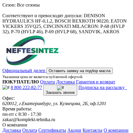
Сезон: Все сезоны
Соответствуют и превосходят допуски: DENISON
HYDRAULICS HF-0,1,2, BOSCH REXROTH 90220, EATON
VICKERS 35VQ25, CINCINNATI MILACRON: P-68 (HVLP
32), P-70 (HVLP 46), P-69 (HVLP 68), SANDVIK, AKROS
Официальный дилер
Оставить заявку на подбор масла
Указанная цена не является публичной офертой.
ПОКУПАТЕЛЮ
Оплата
Доставка
Гарантия и возврат
8 800 222-82-77
Подписка на рассылку
Заказать звонок
Офис:
620012, г.Екатеринбург, ул. Кузнецова, 2Б, оф.1201
Время работы:
пн-пт с 8:30 - 17:30
zakaz@komplekt-tehnika.ru
О компании
Доставка
Оплата
Сертификаты
Акции
Контакты
О компании