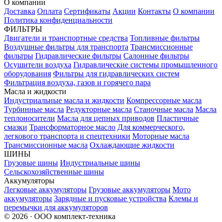
О компании
Доставка
Оплата
Сертификаты
Акции
Контакты
О компании
Политика конфиденциальности
ФИЛЬТРЫ
Двигатели и транспортные средства
Топливные фильтры
Воздушные фильтры для транспорта
Трансмиссионные
фильтры
Гидравлические фильтры
Салонные фильтры
Осушители воздуха
Гидравлические системы промышленного
оборудования
Фильтры для гидравлических систем
Фильтрация воздуха, газов и горячего пара
Масла и жидкости
Индустриальные масла и жидкости
Компрессорные масла
Турбинные масла
Редукторные масла
Станочные масла
Масла
теплоносители
Масла для цепных приводов
Пластичные
смазки
Трансформаторное масло
Для коммерческого,
легкового транспорта и спецтехники
Моторные масла
Трансмиссионные масла
Охлаждающие жидкости
ШИНЫ
Грузовые шины
Индустриальные шины
Сельскохозяйственные шины
Аккумуляторы
Легковые аккумуляторы
Грузовые аккумуляторы
Мото
аккумуляторы
Зарядные и пусковые устройства
Клемы и
перемычки для аккумуляторов
© 2026 · ООО комплект-техника