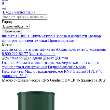
0
Вход
/
Регистрация
Город
Категории
Фильтры
Шины
Аккумуляторы
Масла и жидкости
Подбор
фильтров для спецтехники
Производители
Меню
Доставка
Оплата
Сертификаты
Акции
Контакты
О компании
8 800 222-82-77
Заказать звонок
Главная
Масла и жидкости
Для коммерческого, легкового
транспорта и спецтехники
Гидравлические масла
Нефтесинтез
Масло гидравлическое RNS Gradient HVLP 46
(канистра 30 л)
Масло гидравлическое RNS Gradient HVLP 46 (канистра 30 л)