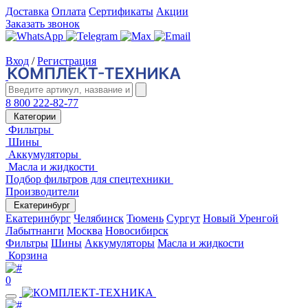
Доставка
Оплата
Сертификаты
Акции
Заказать звонок
Вход
/
Регистрация
8 800 222-82-77
Категории
Фильтры
Шины
Аккумуляторы
Масла и жидкости
Подбор фильтров для спецтехники
Производители
Екатеринбург
Екатеринбург
Челябинск
Тюмень
Сургут
Новый Уренгой
Лабытнанги
Москва
Новосибирск
Фильтры
Шины
Аккумуляторы
Масла и жидкости
Корзина
0