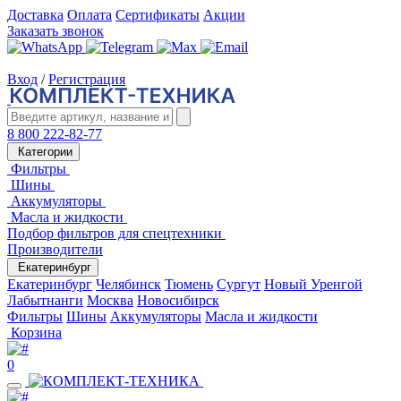
Доставка
Оплата
Сертификаты
Акции
Заказать звонок
Вход
/
Регистрация
8 800 222-82-77
Категории
Фильтры
Шины
Аккумуляторы
Масла и жидкости
Подбор фильтров для спецтехники
Производители
Екатеринбург
Екатеринбург
Челябинск
Тюмень
Сургут
Новый Уренгой
Лабытнанги
Москва
Новосибирск
Фильтры
Шины
Аккумуляторы
Масла и жидкости
Корзина
0