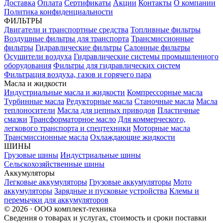
Доставка
Оплата
Сертификаты
Акции
Контакты
О компании
Политика конфиденциальности
ФИЛЬТРЫ
Двигатели и транспортные средства
Топливные фильтры
Воздушные фильтры для транспорта
Трансмиссионные
фильтры
Гидравлические фильтры
Салонные фильтры
Осушители воздуха
Гидравлические системы промышленного
оборудования
Фильтры для гидравлических систем
Фильтрация воздуха, газов и горячего пара
Масла и жидкости
Индустриальные масла и жидкости
Компрессорные масла
Турбинные масла
Редукторные масла
Станочные масла
Масла
теплоносители
Масла для цепных приводов
Пластичные
смазки
Трансформаторное масло
Для коммерческого,
легкового транспорта и спецтехники
Моторные масла
Трансмиссионные масла
Охлаждающие жидкости
ШИНЫ
Грузовые шины
Индустриальные шины
Сельскохозяйственные шины
Аккумуляторы
Легковые аккумуляторы
Грузовые аккумуляторы
Мото
аккумуляторы
Зарядные и пусковые устройства
Клемы и
перемычки для аккумуляторов
© 2026 · ООО комплект-техника
Сведения о товарах и услугах, стоимость и сроки поставки