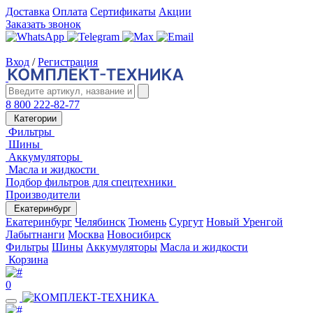
Доставка
Оплата
Сертификаты
Акции
Заказать звонок
Вход
/
Регистрация
8 800 222-82-77
Категории
Фильтры
Шины
Аккумуляторы
Масла и жидкости
Подбор фильтров для спецтехники
Производители
Екатеринбург
Екатеринбург
Челябинск
Тюмень
Сургут
Новый Уренгой
Лабытнанги
Москва
Новосибирск
Фильтры
Шины
Аккумуляторы
Масла и жидкости
Корзина
0