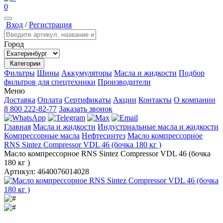
0
Вход
/
Регистрация
Город
Категории
Фильтры
Шины
Аккумуляторы
Масла и жидкости
Подбор
фильтров для спецтехники
Производители
Меню
Доставка
Оплата
Сертификаты
Акции
Контакты
О компании
8 800 222-82-77
Заказать звонок
Главная
Масла и жидкости
Индустриальные масла и жидкости
Компрессорные масла
Нефтесинтез
Масло компрессорное
RNS Sintez Сompressor VDL 46 (бочка 180 кг )
Масло компрессорное RNS Sintez Сompressor VDL 46 (бочка
180 кг )
Артикул:
4640076014028