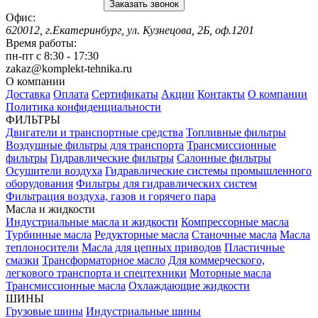
Заказать звонок
Офис:
620012, г.Екатеринбург, ул. Кузнецова, 2Б, оф.1201
Время работы:
пн-пт с 8:30 - 17:30
zakaz@komplekt-tehnika.ru
О компании
Доставка
Оплата
Сертификаты
Акции
Контакты
О компании
Политика конфиденциальности
ФИЛЬТРЫ
Двигатели и транспортные средства
Топливные фильтры
Воздушные фильтры для транспорта
Трансмиссионные
фильтры
Гидравлические фильтры
Салонные фильтры
Осушители воздуха
Гидравлические системы промышленного
оборудования
Фильтры для гидравлических систем
Фильтрация воздуха, газов и горячего пара
Масла и жидкости
Индустриальные масла и жидкости
Компрессорные масла
Турбинные масла
Редукторные масла
Станочные масла
Масла
теплоносители
Масла для цепных приводов
Пластичные
смазки
Трансформаторное масло
Для коммерческого,
легкового транспорта и спецтехники
Моторные масла
Трансмиссионные масла
Охлаждающие жидкости
ШИНЫ
Грузовые шины
Индустриальные шины