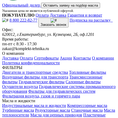
Официальный дилер
Оставить заявку на подбор масла
Указанная цена не является публичной офертой.
ПОКУПАТЕЛЮ
Оплата
Доставка
Гарантия и возврат
8 800 222-82-77
Подписка на рассылку
Заказать звонок
Офис:
620012, г.Екатеринбург, ул. Кузнецова, 2Б, оф.1201
Время работы:
пн-пт с 8:30 - 17:30
zakaz@komplekt-tehnika.ru
О компании
Доставка
Оплата
Сертификаты
Акции
Контакты
О компании
Политика конфиденциальности
ФИЛЬТРЫ
Двигатели и транспортные средства
Топливные фильтры
Воздушные фильтры для транспорта
Трансмиссионные
фильтры
Гидравлические фильтры
Салонные фильтры
Осушители воздуха
Гидравлические системы промышленного
оборудования
Фильтры для гидравлических систем
Фильтрация воздуха, газов и горячего пара
Масла и жидкости
Индустриальные масла и жидкости
Компрессорные масла
Турбинные масла
Редукторные масла
Станочные масла
Масла
теплоносители
Масла для цепных приводов
Пластичные