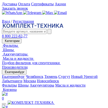
Доставка
Оплата
Сертификаты
Акции
Заказать звонок
Вход
/
Регистрация
8 800 222-82-77
Категории
Фильтры
Шины
Аккумуляторы
Масла и жидкости
Подбор фильтров для спецтехники
Производители
Екатеринбург
Екатеринбург
Челябинск
Тюмень
Сургут
Новый Уренгой
Лабытнанги
Москва
Новосибирск
Фильтры
Шины
Аккумуляторы
Масла и жидкости
Корзина
0