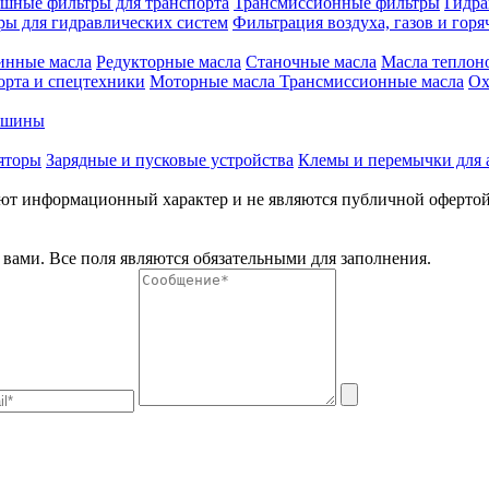
шные фильтры для транспорта
Трансмиссионные фильтры
Гидра
ры для гидравлических систем
Фильтрация воздуха, газов и горя
инные масла
Редукторные масла
Станочные масла
Масла теплон
орта и спецтехники
Моторные масла
Трансмиссионные масла
Ох
е шины
яторы
Зарядные и пусковые устройства
Клемы и перемычки для 
меют информационный характер и не являются публичной оферто
вами. Все поля являются обязательными для заполнения.