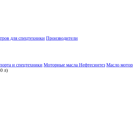
тров для спецтехники
Производители
спорта и спецтехники
Моторные масла
Нефтесинтез
Масло мотор
0 л)