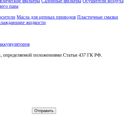
влические фильтры
Салонные фильтры
Осушители воздуха
чего пара
осители
Масла для цепных приводов
Пластичные смазки
лаждающие жидкости
аккумуляторов
й, определяемой положениями Статьи 437 ГК РФ.
Отправить