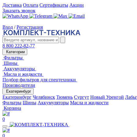
Доставка
Оплата
Сертификаты
Акции
Заказать звонок
Вход
/
Регистрация
8 800 222-82-77
Категории
Фильтры
Шины
Аккумуляторы
Масла и жидкости
Подбор фильтров для спецтехники
Производители
Екатеринбург
Екатеринбург
Челябинск
Тюмень
Сургут
Новый Уренгой
Лабы
Фильтры
Шины
Аккумуляторы
Масла и жидкости
Корзина
0
0