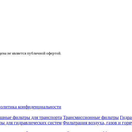
цена не является публичной офертой.
олитика конфиденциальности
шные фильтры для транспорта
Трансмиссионные фильтры
Гидра
ры для гидравлических систем
Фильтрация воздуха, газов и горя