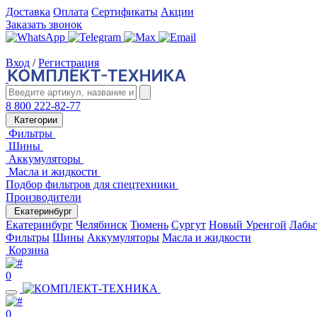
Доставка
Оплата
Сертификаты
Акции
Заказать звонок
Вход
/
Регистрация
8 800 222-82-77
Категории
Фильтры
Шины
Аккумуляторы
Масла и жидкости
Подбор фильтров для спецтехники
Производители
Екатеринбург
Екатеринбург
Челябинск
Тюмень
Сургут
Новый Уренгой
Лабы
Фильтры
Шины
Аккумуляторы
Масла и жидкости
Корзина
0
0