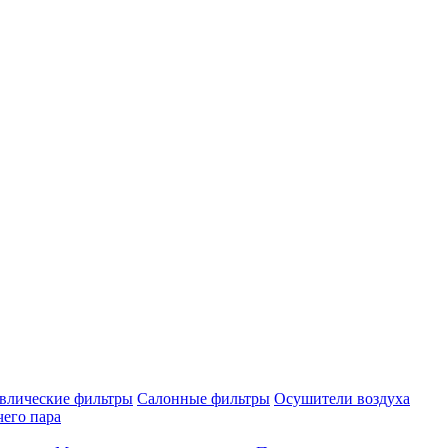
влические фильтры
Салонные фильтры
Осушители воздуха
чего пара