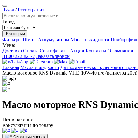
Вход
/
Регистрация
Город
Категории
Фильтры
Шины
Аккумуляторы
Масла и жидкости
Подбор филь
Меню
Доставка
Оплата
Сертификаты
Акции
Контакты
О компании
8 800 222-82-77
Заказать звонок
Главная
Масла и жидкости
Для коммерческого, легкового тран
Масло моторное RNS Dynamic VHD 10W-40 п/с (канистра 20 л)
Масло моторное RNS Dynamic 
Нет в наличии
Консультация по товару
Обратный звонок