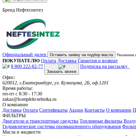
Бренд
Нефтесинтез
Официальный дилер
Оставить заявку на подбор масла
Указанная 
ПОКУПАТЕЛЮ
Оплата
Доставка
Гарантия и возврат
8 800 222-82-77
Подписка на рассылку
Заказать звонок
Офис:
620012, г.Екатеринбург, ул. Кузнецова, 2Б, оф.1201
Время работы:
пн-пт с 8:30 - 17:30
zakaz@komplekt-tehnika.ru
О компании
Доставка
Оплата
Сертификаты
Акции
Контакты
О компании
П
ФИЛЬТРЫ
Двигатели и транспортные средства
Топливные фильтры
Возду
Гидравлические системы промышленного оборудования
Фильт
Масла и жидкости