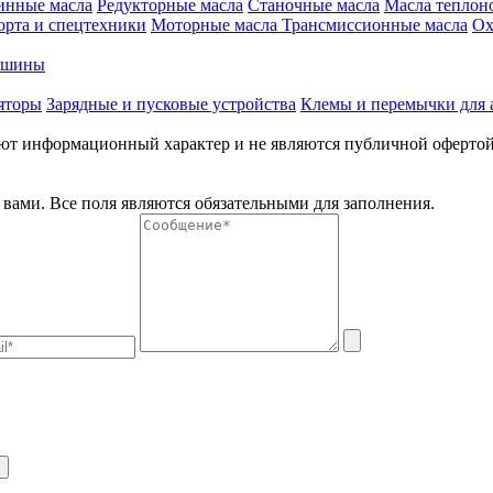
инные масла
Редукторные масла
Станочные масла
Масла теплон
орта и спецтехники
Моторные масла
Трансмиссионные масла
Ох
е шины
яторы
Зарядные и пусковые устройства
Клемы и перемычки для 
меют информационный характер и не являются публичной оферто
вами. Все поля являются обязательными для заполнения.