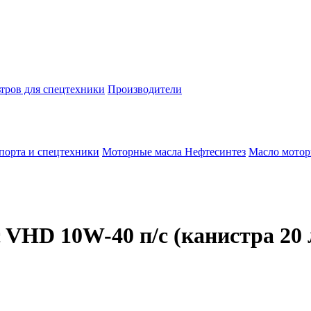
тров для спецтехники
Производители
спорта и спецтехники
Моторные масла
Нефтесинтез
Масло мотор
VHD 10W-40 п/с (канистра 20 