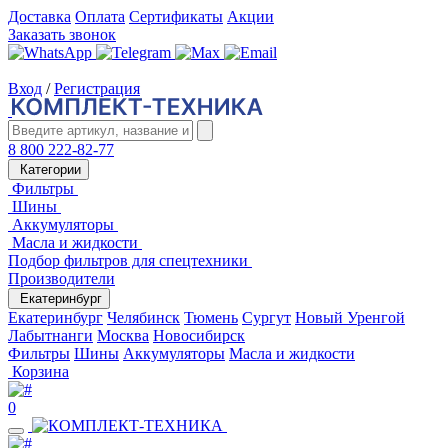
Доставка
Оплата
Сертификаты
Акции
Заказать звонок
Вход
/
Регистрация
8 800 222-82-77
Категории
Фильтры
Шины
Аккумуляторы
Масла и жидкости
Подбор фильтров для спецтехники
Производители
Екатеринбург
Екатеринбург
Челябинск
Тюмень
Сургут
Новый Уренгой
Лабытнанги
Москва
Новосибирск
Фильтры
Шины
Аккумуляторы
Масла и жидкости
Корзина
0