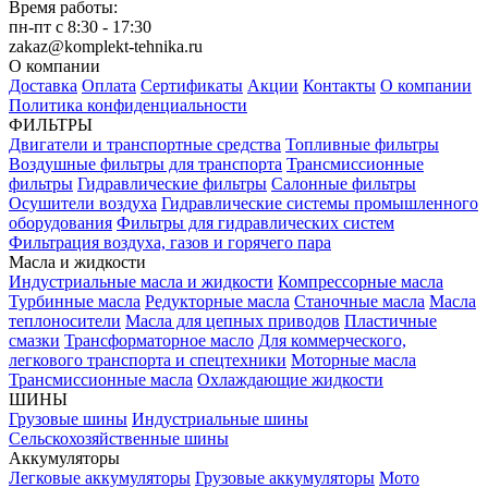
Время работы:
пн-пт с 8:30 - 17:30
zakaz@komplekt-tehnika.ru
О компании
Доставка
Оплата
Сертификаты
Акции
Контакты
О компании
Политика конфиденциальности
ФИЛЬТРЫ
Двигатели и транспортные средства
Топливные фильтры
Воздушные фильтры для транспорта
Трансмиссионные
фильтры
Гидравлические фильтры
Салонные фильтры
Осушители воздуха
Гидравлические системы промышленного
оборудования
Фильтры для гидравлических систем
Фильтрация воздуха, газов и горячего пара
Масла и жидкости
Индустриальные масла и жидкости
Компрессорные масла
Турбинные масла
Редукторные масла
Станочные масла
Масла
теплоносители
Масла для цепных приводов
Пластичные
смазки
Трансформаторное масло
Для коммерческого,
легкового транспорта и спецтехники
Моторные масла
Трансмиссионные масла
Охлаждающие жидкости
ШИНЫ
Грузовые шины
Индустриальные шины
Сельскохозяйственные шины
Аккумуляторы
Легковые аккумуляторы
Грузовые аккумуляторы
Мото