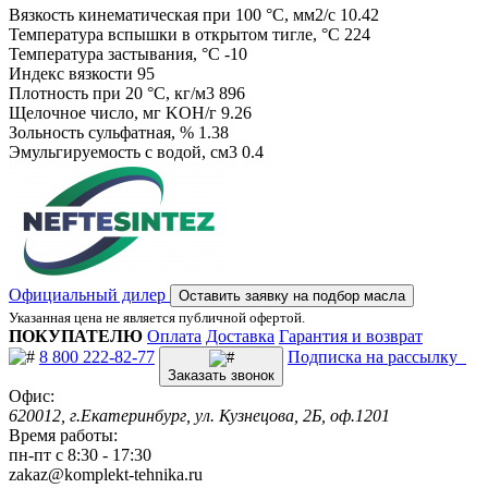
Вязкость кинематическая при 100 °С, мм2/с 10.42
Температура вспышки в открытом тигле, °С 224
Температура застывания, °С -10
Индекс вязкости 95
Плотность при 20 °С, кг/м3 896
Щелочное число, мг KOH/г 9.26
Зольность сульфатная, % 1.38
Эмульгируемость с водой, см3 0.4
Официальный дилер
Оставить заявку на подбор масла
Указанная цена не является публичной офертой.
ПОКУПАТЕЛЮ
Оплата
Доставка
Гарантия и возврат
8 800 222-82-77
Подписка на рассылку
Заказать звонок
Офис:
620012, г.Екатеринбург, ул. Кузнецова, 2Б, оф.1201
Время работы:
пн-пт с 8:30 - 17:30
zakaz@komplekt-tehnika.ru