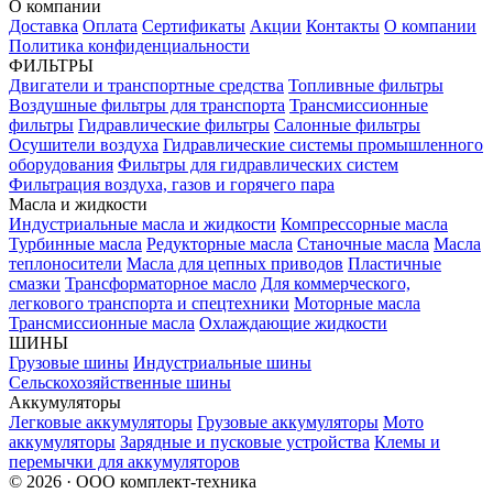
О компании
Доставка
Оплата
Сертификаты
Акции
Контакты
О компании
Политика конфиденциальности
ФИЛЬТРЫ
Двигатели и транспортные средства
Топливные фильтры
Воздушные фильтры для транспорта
Трансмиссионные
фильтры
Гидравлические фильтры
Салонные фильтры
Осушители воздуха
Гидравлические системы промышленного
оборудования
Фильтры для гидравлических систем
Фильтрация воздуха, газов и горячего пара
Масла и жидкости
Индустриальные масла и жидкости
Компрессорные масла
Турбинные масла
Редукторные масла
Станочные масла
Масла
теплоносители
Масла для цепных приводов
Пластичные
смазки
Трансформаторное масло
Для коммерческого,
легкового транспорта и спецтехники
Моторные масла
Трансмиссионные масла
Охлаждающие жидкости
ШИНЫ
Грузовые шины
Индустриальные шины
Сельскохозяйственные шины
Аккумуляторы
Легковые аккумуляторы
Грузовые аккумуляторы
Мото
аккумуляторы
Зарядные и пусковые устройства
Клемы и
перемычки для аккумуляторов
© 2026 · ООО комплект-техника