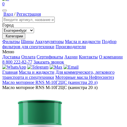
0
Вход
/
Регистрация
Город
Категории
Фильтры
Шины
Аккумуляторы
Масла и жидкости
Подбор
фильтров для спецтехники
Производители
Меню
Доставка
Оплата
Сертификаты
Акции
Контакты
О компании
8 800 222-82-77
Заказать звонок
Главная
Масла и жидкости
Для коммерческого, легкового
транспорта и спецтехники
Моторные масла
Нефтесинтез
Масло моторное RNS М-10Г2ЦС (канистра 20 л)
Масло моторное RNS М-10Г2ЦС (канистра 20 л)