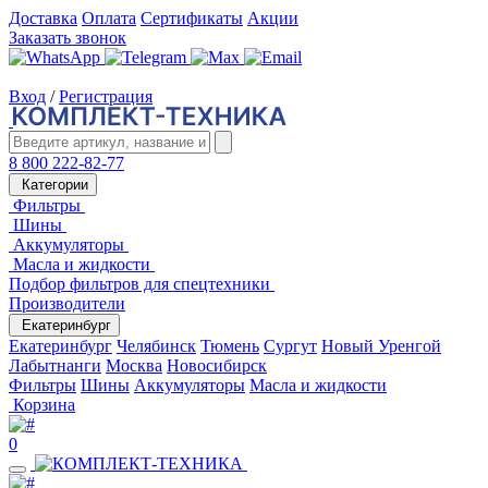
Доставка
Оплата
Сертификаты
Акции
Заказать звонок
Вход
/
Регистрация
8 800 222-82-77
Категории
Фильтры
Шины
Аккумуляторы
Масла и жидкости
Подбор фильтров для спецтехники
Производители
Екатеринбург
Екатеринбург
Челябинск
Тюмень
Сургут
Новый Уренгой
Лабытнанги
Москва
Новосибирск
Фильтры
Шины
Аккумуляторы
Масла и жидкости
Корзина
0