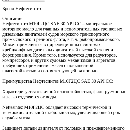
Бренд
Нефтесинтез
Описание
Нефтесинтез М10Г2ЦС SAE 30 API CC – минеральное
моторное масло для главных и вспомогательных тронковых
дизельных двигателей судов морского транспортного,
промыслового и речного флота, в т. ч. рыбопромыслового.
Может применяться в циркуляционных системах
крейцкопфных дизельных двигателей высокой степени
форсирования. Кроме того, используется для редукторов,
компрессоров и других судовых механизмов и агрегатов,
требующих применения масел с повышенной
влагостойкостью и соответствующей вязкостью.
Преимущества Нефтесинтез М10Г2ЦС SAE 30 API CC:
Характеризуется отличной влагостойкостью, фильтруемостью
и легко отделяется от воды.
Neftesintez М10Г2ЦС обладает высокой термической и
термоокислительной стабильностью, увеличивающей срок
службы масла.
Защищает детали двигателя от поломок и преждевременного