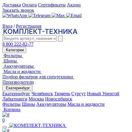
Доставка
Оплата
Сертификаты
Акции
Заказать звонок
Вход
/
Регистрация
8 800 222-82-77
Категории
Фильтры
Шины
Аккумуляторы
Масла и жидкости
Подбор фильтров для спецтехники
Производители
Екатеринбург
Екатеринбург
Челябинск
Тюмень
Сургут
Новый Уренгой
Лабытнанги
Москва
Новосибирск
Фильтры
Шины
Аккумуляторы
Масла и жидкости
Корзина
0