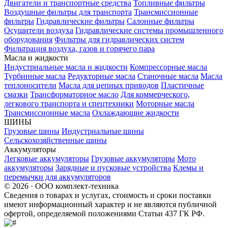
Двигатели и транспортные средства
Топливные фильтры
Воздушные фильтры для транспорта
Трансмиссионные
фильтры
Гидравлические фильтры
Салонные фильтры
Осушители воздуха
Гидравлические системы промышленного
оборудования
Фильтры для гидравлических систем
Фильтрация воздуха, газов и горячего пара
Масла и жидкости
Индустриальные масла и жидкости
Компрессорные масла
Турбинные масла
Редукторные масла
Станочные масла
Масла
теплоносители
Масла для цепных приводов
Пластичные
смазки
Трансформаторное масло
Для коммерческого,
легкового транспорта и спецтехники
Моторные масла
Трансмиссионные масла
Охлаждающие жидкости
ШИНЫ
Грузовые шины
Индустриальные шины
Сельскохозяйственные шины
Аккумуляторы
Легковые аккумуляторы
Грузовые аккумуляторы
Мото
аккумуляторы
Зарядные и пусковые устройства
Клемы и
перемычки для аккумуляторов
© 2026 · ООО комплект-техника
Сведения о товарах и услугах, стоимость и сроки поставки
имеют информационный характер и не являются публичной
офертой, определяемой положениями Статьи 437 ГК РФ.