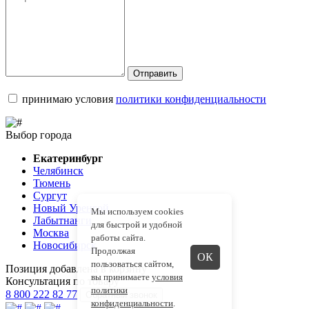
Отправить
принимаю условия
политики конфиденциальности
Выбор города
Екатеринбург
Челябинск
Тюмень
Сургут
Новый Уренгой
Мы используем cookies
Лабытнанги
для быстрой и удобной
Москва
работы сайта.
Новосибирск
Продолжая
ОК
пользоваться сайтом,
Позиция добавлена в корзину
вы принимаете
условия
Консультация по товару
политики
8 800 222 82 77
Обратный звонок
конфиденциальности
.