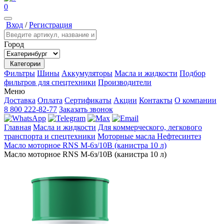
0
Вход
/
Регистрация
Город
Категории
Фильтры
Шины
Аккумуляторы
Масла и жидкости
Подбор
фильтров для спецтехники
Производители
Меню
Доставка
Оплата
Сертификаты
Акции
Контакты
О компании
8 800 222-82-77
Заказать звонок
Главная
Масла и жидкости
Для коммерческого, легкового
транспорта и спецтехники
Моторные масла
Нефтесинтез
Масло моторное RNS М-6з/10В (канистра 10 л)
Масло моторное RNS М-6з/10В (канистра 10 л)