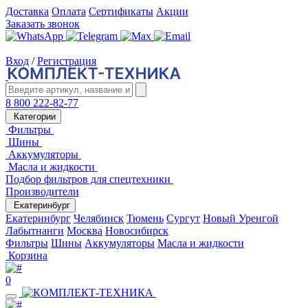
Доставка
Оплата
Сертификаты
Акции
Заказать звонок
Вход
/
Регистрация
8 800 222-82-77
Категории
Фильтры
Шины
Аккумуляторы
Масла и жидкости
Подбор фильтров для спецтехники
Производители
Екатеринбург
Екатеринбург
Челябинск
Тюмень
Сургут
Новый Уренгой
Лабытнанги
Москва
Новосибирск
Фильтры
Шины
Аккумуляторы
Масла и жидкости
Корзина
0