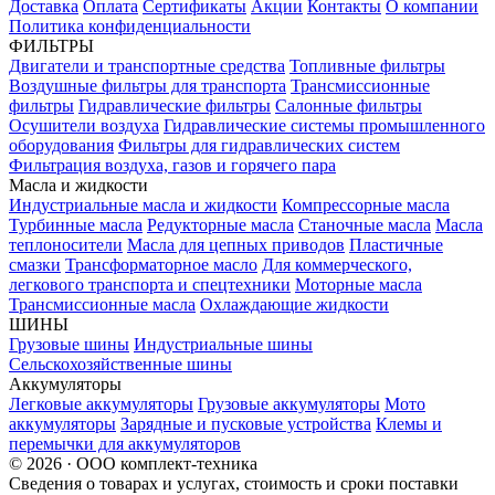
Доставка
Оплата
Сертификаты
Акции
Контакты
О компании
Политика конфиденциальности
ФИЛЬТРЫ
Двигатели и транспортные средства
Топливные фильтры
Воздушные фильтры для транспорта
Трансмиссионные
фильтры
Гидравлические фильтры
Салонные фильтры
Осушители воздуха
Гидравлические системы промышленного
оборудования
Фильтры для гидравлических систем
Фильтрация воздуха, газов и горячего пара
Масла и жидкости
Индустриальные масла и жидкости
Компрессорные масла
Турбинные масла
Редукторные масла
Станочные масла
Масла
теплоносители
Масла для цепных приводов
Пластичные
смазки
Трансформаторное масло
Для коммерческого,
легкового транспорта и спецтехники
Моторные масла
Трансмиссионные масла
Охлаждающие жидкости
ШИНЫ
Грузовые шины
Индустриальные шины
Сельскохозяйственные шины
Аккумуляторы
Легковые аккумуляторы
Грузовые аккумуляторы
Мото
аккумуляторы
Зарядные и пусковые устройства
Клемы и
перемычки для аккумуляторов
© 2026 · ООО комплект-техника
Сведения о товарах и услугах, стоимость и сроки поставки