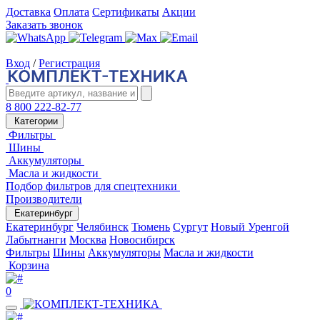
Доставка
Оплата
Сертификаты
Акции
Заказать звонок
Вход
/
Регистрация
8 800 222-82-77
Категории
Фильтры
Шины
Аккумуляторы
Масла и жидкости
Подбор фильтров для спецтехники
Производители
Екатеринбург
Екатеринбург
Челябинск
Тюмень
Сургут
Новый Уренгой
Лабытнанги
Москва
Новосибирск
Фильтры
Шины
Аккумуляторы
Масла и жидкости
Корзина
0