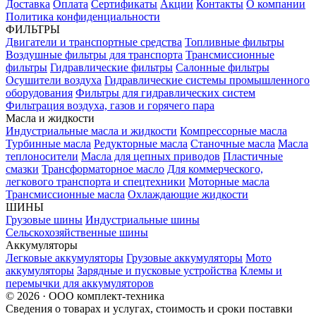
Доставка
Оплата
Сертификаты
Акции
Контакты
О компании
Политика конфиденциальности
ФИЛЬТРЫ
Двигатели и транспортные средства
Топливные фильтры
Воздушные фильтры для транспорта
Трансмиссионные
фильтры
Гидравлические фильтры
Салонные фильтры
Осушители воздуха
Гидравлические системы промышленного
оборудования
Фильтры для гидравлических систем
Фильтрация воздуха, газов и горячего пара
Масла и жидкости
Индустриальные масла и жидкости
Компрессорные масла
Турбинные масла
Редукторные масла
Станочные масла
Масла
теплоносители
Масла для цепных приводов
Пластичные
смазки
Трансформаторное масло
Для коммерческого,
легкового транспорта и спецтехники
Моторные масла
Трансмиссионные масла
Охлаждающие жидкости
ШИНЫ
Грузовые шины
Индустриальные шины
Сельскохозяйственные шины
Аккумуляторы
Легковые аккумуляторы
Грузовые аккумуляторы
Мото
аккумуляторы
Зарядные и пусковые устройства
Клемы и
перемычки для аккумуляторов
© 2026 · ООО комплект-техника
Сведения о товарах и услугах, стоимость и сроки поставки