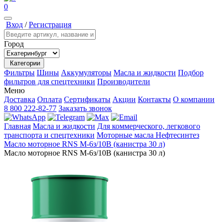
0
Вход
/
Регистрация
Город
Категории
Фильтры
Шины
Аккумуляторы
Масла и жидкости
Подбор
фильтров для спецтехники
Производители
Меню
Доставка
Оплата
Сертификаты
Акции
Контакты
О компании
8 800 222-82-77
Заказать звонок
Главная
Масла и жидкости
Для коммерческого, легкового
транспорта и спецтехники
Моторные масла
Нефтесинтез
Масло моторное RNS М-6з/10В (канистра 30 л)
Масло моторное RNS М-6з/10В (канистра 30 л)