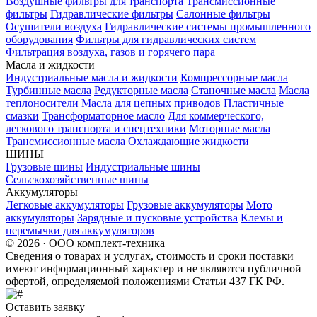
Воздушные фильтры для транспорта
Трансмиссионные
фильтры
Гидравлические фильтры
Салонные фильтры
Осушители воздуха
Гидравлические системы промышленного
оборудования
Фильтры для гидравлических систем
Фильтрация воздуха, газов и горячего пара
Масла и жидкости
Индустриальные масла и жидкости
Компрессорные масла
Турбинные масла
Редукторные масла
Станочные масла
Масла
теплоносители
Масла для цепных приводов
Пластичные
смазки
Трансформаторное масло
Для коммерческого,
легкового транспорта и спецтехники
Моторные масла
Трансмиссионные масла
Охлаждающие жидкости
ШИНЫ
Грузовые шины
Индустриальные шины
Сельскохозяйственные шины
Аккумуляторы
Легковые аккумуляторы
Грузовые аккумуляторы
Мото
аккумуляторы
Зарядные и пусковые устройства
Клемы и
перемычки для аккумуляторов
© 2026 · ООО комплект-техника
Сведения о товарах и услугах, стоимость и сроки поставки
имеют информационный характер и не являются публичной
офертой, определяемой положениями Статьи 437 ГК РФ.
Оставить заявку