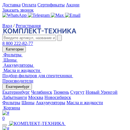
Доставка
Оплата
Сертификаты
Акции
Заказать звонок
Вход
/
Регистрация
8 800 222-82-77
Категории
Фильтры
Шины
Аккумуляторы
Масла и жидкости
Подбор фильтров для спецтехники
Производители
Екатеринбург
Екатеринбург
Челябинск
Тюмень
Сургут
Новый Уренгой
Лабытнанги
Москва
Новосибирск
Фильтры
Шины
Аккумуляторы
Масла и жидкости
Корзина
0