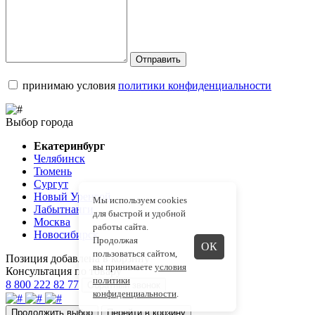
Отправить
принимаю условия
политики конфиденциальности
Выбор города
Екатеринбург
Челябинск
Тюмень
Сургут
Новый Уренгой
Мы используем cookies
Лабытнанги
для быстрой и удобной
Москва
работы сайта.
Новосибирск
Продолжая
ОК
пользоваться сайтом,
Позиция добавлена в корзину
вы принимаете
условия
Консультация по товару
политики
8 800 222 82 77
Обратный звонок
конфиденциальности
.
Продолжить выбор
Перейти в корзину